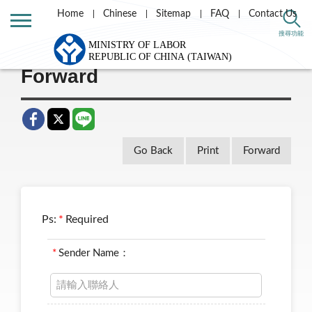
Home
Chinese
Sitemap
FAQ
Contact Us
Home
Message List
搜尋功能
Forward
Go Back
Print
Forward
Ps:
*
Required
*
Sender Name：