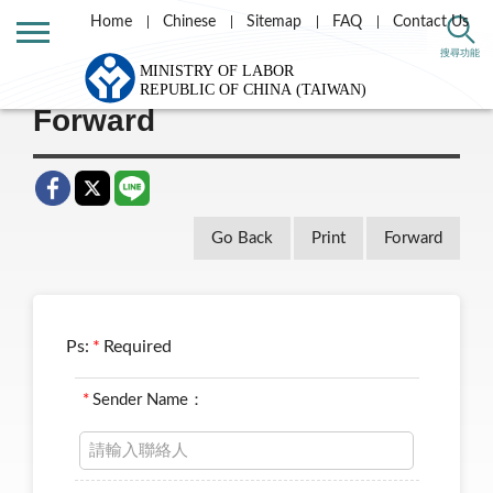
Home
Chinese
Sitemap
FAQ
Contact Us
Home
Message List
搜尋功能
Forward
Go Back
Print
Forward
Ps:
*
Required
*
Sender Name：